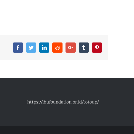
Facebook
Twitter
Linkedin
Reddit
Google+
Tumblr
Pinterest
https://ibufoundation.or.id/totoup/