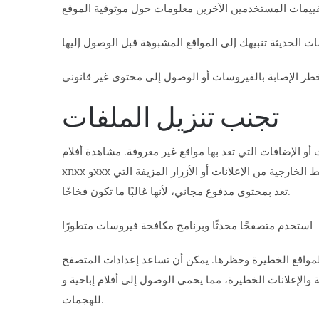
تجنب تنزيل الملفات
و الإضافات التي تعد بها مواقع غير معروفة. مشاهدة أفلام
xnxx وxxx مباشرة على منصات آمنة يزيل هذا الخطر، حيث يوفر محتوى عبر الإنترنت دون الحاجة إلى تنزيله. كذلك، تجنب الوصول إلى الروابط الخارجية من الإعلانات أو الأزرار المزيفة التي
تعد بمحتوى مدفوع مجاني، لأنها غالبًا ما تكون فخاخًا.
استخدم متصفحًا محدثًا وبرنامج مكافحة فيروسات متطورًا
المواقع الخطيرة وحظرها. يمكن أن تساعد إعدادات المتصفح
ي الوصول إلى أفلام إباحية وxxx آمنة. تجنب أيضًا الاتصال بشبكات Wi-Fi العامة عند الوصول إلى محتوى للبالغين، لأنها قد تكون عرضة
للهجمات.