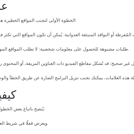
عل
الخطوة الأولى لتجنب المواقع الخطيرة هي التعرّف على العلامات التي تُشير إلى الخطر. وتشمل هذه:
طلبات مشبوهة للحصول على معلومات شخصية: لا تطلب المواقع الموثوقة بياناتك المصرفية أو كلمات مرور لمشاهدة أفلام إباحية.
كيفي
قبل الوصول إلى موقع xnxx، يُنصح باتباع بعض الخطوات البسيطة للتحقق من أمانه:
تحقق من شهادة SSL: يبدأ الموقع الآمن بـ “https://” ويعرض قفلًا في شريط العناوين.