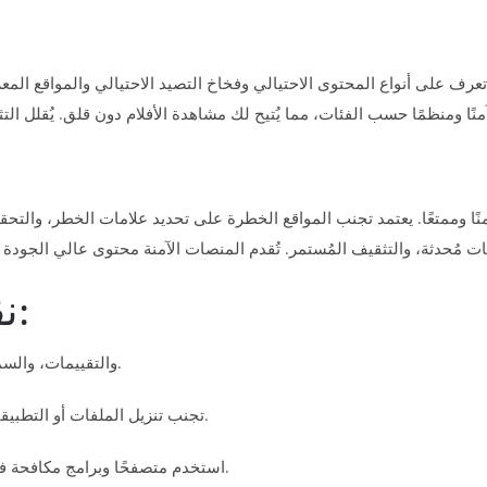
منًا وممتعًا. يعتمد تجنب المواقع الخطرة على تحديد علامات الخطر، والت
نقاط رئيسية يجب تذكرها:
تحقق دائمًا من أمان الموقع: شهادة SSL، والتقييمات، والسمعة على الإنترنت.
تجنب تنزيل الملفات أو التطبيقات: شاهد الأفلام الإباحية والجنسية مباشرةً على مواقع آمنة.
استخدم متصفحًا وبرامج مكافحة فيروسات مُحدثة: احمِ جهازك وبياناتك الشخصية أثناء التصفح.