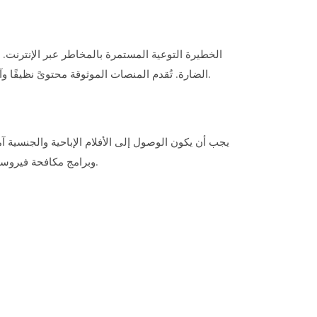
الضارة. تُقدم المنصات الموثوقة محتوىً نظيفًا وآمنًا ومنظمًا حسب الفئات، مما يُتيح لك مشاهدة الأفلام دون قلق. يُقلل التثقيف والاهتمام المُستمر من خطر التعرض للخداع أو الإصابة.
يجب أن يكون الوصول إلى الأفلام الإباحية والجنسية آ
وبرامج مكافحة فيروسات مُحدثة، والتثقيف المُستمر. تُقدم المنصات الآمنة محتوى عالي الجودة ومُحدثًا ومحميًا، مما يضمن تجربة إنترنت خالية من المخاطر.