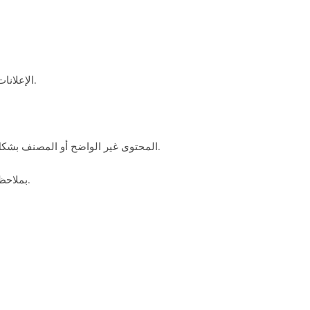
الإعلانات المُفرطة أو النوافذ المنبثقة العدوانية: يُمكن أن تكون المواقع التي تكثر فيها الإعلانات أو النوافذ المنبثقة المُزعجة مصدرًا للفيروسات.
المحتوى غير الواضح أو المصنف بشكل غير صحيح: قد تُشكل مقاطع الفيديو ذات العناوين المزيفة، أو المحتوى رديء الجودة، أو المحتوى الذي لا يتطابق مع الوصف خطورة.
بملاحظة هذه العلامات، يمكنك تجنب تنزيل البرامج الضارة عن طريق الخطأ والوصول إلى محتوى غير آمن، وحماية جهازك وبياناتك الشخصية.