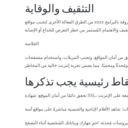
التثقيف والوقاية
من الطرق الفعالة الأخرى لتجنب مواقع xnxx الخطيرة التوعية المستمرة بالمخاطر عبر الإنترنت. تعرف على أنواع المحتوى الاحتيالي وفخاخ التصيد الاحتيالي والمواقع المعروفة بالبرامج
الخلاصة
حقق من أمان المواقع، وتجنب التنزيلات، واستخدام متصفحات