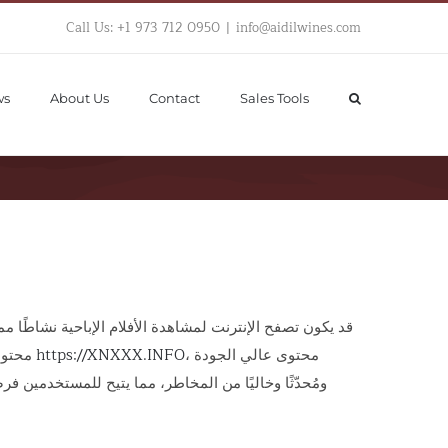
Call Us: +1 973 712 0950
|
info@aidilwines.com
ws
About Us
Contact
Sales Tools
قد يكون تصفح الإنترنت لمشاهدة الأفلام الإباحية نشاطًا 
، محتوى عالي الجودة
https://XNXXX.INFO
محتوى غير قانوني. قد يُعرّض الوصول إلى هذه المواقع أجهزتك ومعلوماتك الشخصية وحتى أمنك المالي للخطر. تُقدّم المنصات الآمنة، مثل
ومُحدّثًا وخاليًا من المخاطر، مما يتيح للمستخدمين ف