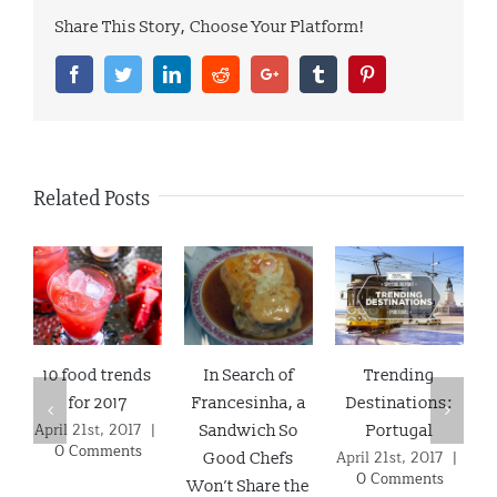
Share This Story, Choose Your Platform!
Facebook
Twitter
Linkedin
Reddit
Google+
Tumblr
Pinterest
Related Posts
10 food trends
In Search of
Trending
for 2017
Francesinha, a
Destinations:
April 21st, 2017
|
Sandwich So
Portugal
0 Comments
April 21st, 2017
|
Good Chefs
0 Comments
Won’t Share the