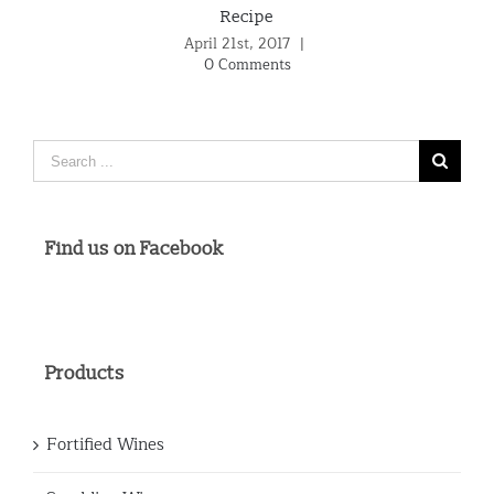
Ma
Recipe
April 21st, 2017
|
0 Comments
Search
for:
Find us on Facebook
Products
Fortified Wines